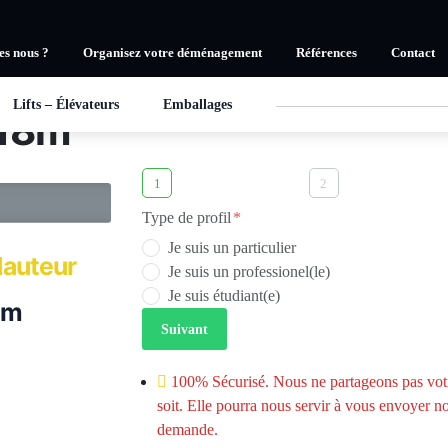
Réservation en ligne
s nous ?
Organisez votre déménagement
Références
Contact
ste des garde-
meubles
Remplissez le formulaire et un agent vous recont
Lifts – Élévateurs
Emballages
3
 18m
votre box
1
2
Type de profil
Je suis un particulier
auteur
Je suis un professionel(le)
Je suis étudiant(e)
3m
Suivant
100% Sécurisé. Nous ne partageons pas votr
soit. Elle pourra nous servir à vous envoyer no
demande.