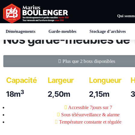
Centre(s) de stockage de
Maisières
et
Qui somme
Retour à la li
Saint-Ghislain
Déménagements
Garde-meubles
Stockage d’archives
Nos garde-meubles de
Plus que 2 boxs disponibles
Capacité
Largeur
Longueur
H
3
18m
2,50m
2,15m
Accessible 7jours sur 7
Sous télésurveillance & alarme
Température constante et régulée