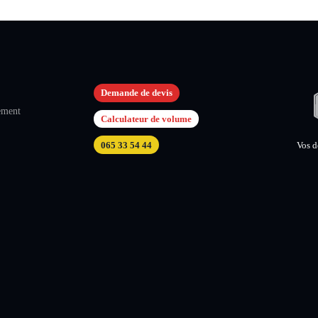
Apou vous salue :)
Demande de devis
ement
Calculateur de volume
065 33 54 44
Vos 