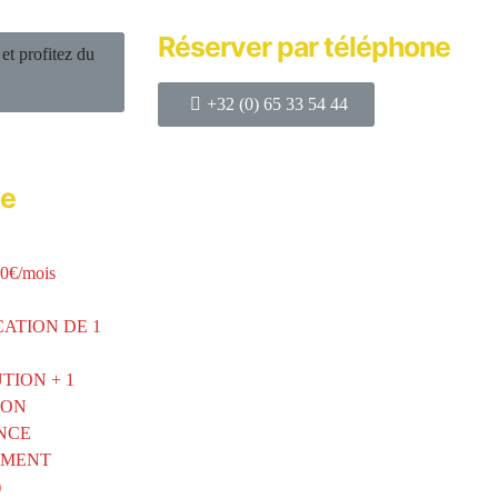
Réserver par téléphone
t profitez du
+32 (0) 65 33 54 44
de
0€/mois
ATION DE 1
TION + 1
ION
NCE
EMENT
)