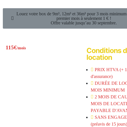
Louez votre box de 9m³, 12m³ et 36m³ pour 3 mois minimum e
premier mois à seulement 1 € !
Offre valable jusqu’au 30 septembre.
115€
/mois
Conditions 
location
PRIX HTVA (+ 1
d'assurance)
DURÉE DE LOC
MOIS MINIMUM
2 MOIS DE CAU
MOIS DE LOCAT
PAYABLE D'AVA
SANS ENGAG
(préavis de 15 jours