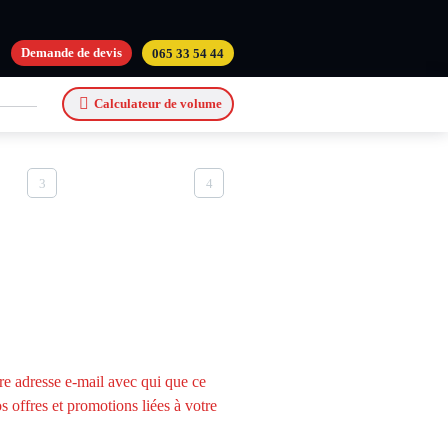
Demande de devis
065 33 54 44
actera pour organiser la location de
Calculateur de volume
3
4
e adresse e-mail avec qui que ce
s offres et promotions liées à votre