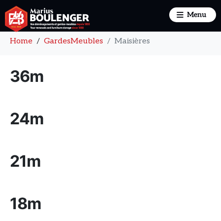
Lieu :
Maisières
Home
GardesMeubles
Maisières
36m
24m
21m
18m